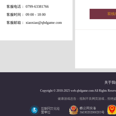
客服电话：
0799-63381766
双线8
客服时间： 09:00 - 18:00
客服邮箱：
xiaoxiao@qbdgame.com
关于我
Copyright © 2010-2025 web.qbdgame.com Al
健康游戏忠告：抵制不良网页游戏，拒绝