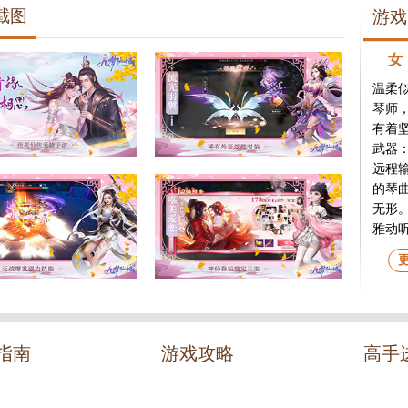
截图
游戏
女
温柔
琴师
有着
武器
远程
的琴
无形
雅动
内力
指南
游戏攻略
高手