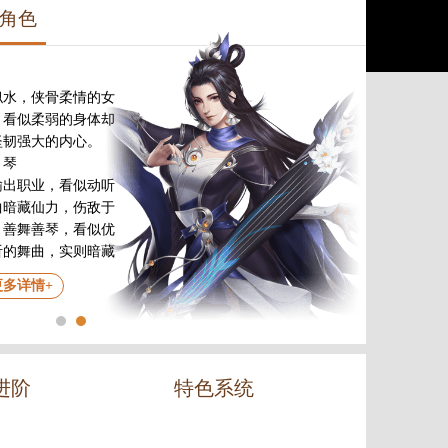
角色
似水，侠骨柔情的女
，看似柔弱的身体却
坚韧强大的内心。
：琴
输出职业，看似动听
曲暗藏仙力，伤敌于
。善舞善琴，看似优
听的舞曲，实则暗藏
攻击。
更多详情+
进阶
特色系统