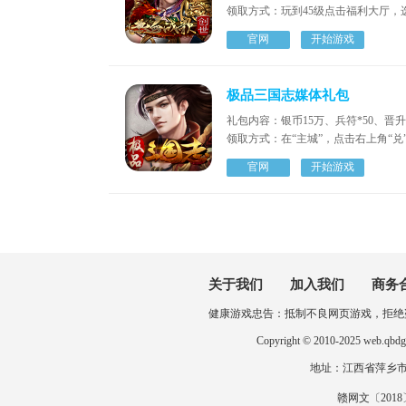
领取方式：玩到45级点击福利大厅
官网
开始游戏
极品三国志媒体礼包
礼包内容：银币15万、兵符*50、晋升令
领取方式：在“主城”，点击右上角“兑
官网
开始游戏
关于我们
加入我们
商务
健康游戏忠告：抵制不良网页游戏，拒绝
Copyright © 2010-2025 
地址：江西省萍乡市开发区
赣网文〔2018〕