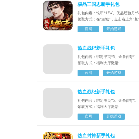
极品三国志新手礼包
礼包内容：银币*15W、优品经验丹*50
领取方式：在“主城”，点击右上角“兑
官网
开始游戏
热血战纪新手礼包
礼包内容：绑定书页*5、金条(绑)*1
领取方式：福利大厅激活
官网
开始游戏
热血战纪新手礼包
礼包内容：绑定书页*5、金条(绑)*1
领取方式：福利大厅激活
官网
开始游戏
热血封神新手礼包