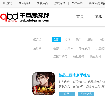
H5游戏
|
加入收藏
|
放在桌面
|
游戏冠名
|
自律公约
|
关注我们
首页
游戏
按类型：
全部
推荐
热门
最新
不推
按游戏：
全部
大天神
传奇岁月
大唐盛
三国群将传
绝世秘籍
热血封神
极品三国志新手礼包
礼包内容：银币*15W、优品经验丹*50
领取方式：在“主城”，点击右上角“兑
官网
开始游戏