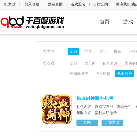
H5游戏
|
加入收藏
|
放在桌面
|
游戏冠名
|
自律公约
|
关注我们
首页
游戏
按类型：
全部
推荐
热门
最新
不推
按游戏：
全部
大天神
传奇岁月
大唐盛
三国群将传
绝世秘籍
热血封神
热血封神新手礼包
礼包内容：祝福宝石*1、洗髓丹*2、元宝
领取方式：福利大厅激活
官网
开始游戏