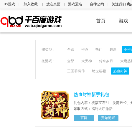
H5游戏
|
加入收藏
|
放在桌面
|
游戏冠名
|
自律公约
|
关注我们
首页
游戏
按类型：
全部
推荐
热门
最新
不推
按游戏：
全部
大天神
传奇岁月
大唐盛
三国群将传
绝世秘籍
热血封神
热血封神新手礼包
礼包内容：祝福宝石*1、洗髓丹*2、元宝
领取方式：福利大厅激活
官网
开始游戏