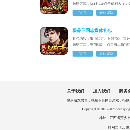
领取方式：玩到45级点击福利大厅
官网
开始游戏
极品三国志媒体礼包
礼包内容：银币15万、兵符*50、晋升令
领取方式：在“主城”，点击右上角“兑
官网
开始游戏
关于我们
加入我们
商务
健康游戏忠告：抵制不良网页游戏，拒绝
Copyright © 2010-2025 
地址：江西省萍乡市开发区
赣网文〔2018〕