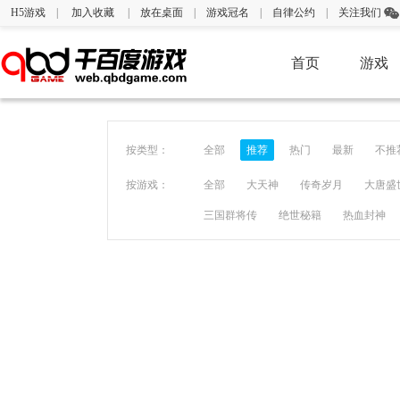
H5游戏
|
加入收藏
|
放在桌面
|
游戏冠名
|
自律公约
|
关注我们
首页
游戏
按类型：
全部
推荐
热门
最新
不推
按游戏：
全部
大天神
传奇岁月
大唐盛
三国群将传
绝世秘籍
热血封神