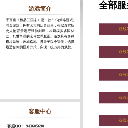
全部服
游戏简介
千百度《极品三国志》是一款SLG(策略游戏)
网页游戏，拥有宏大的历史背景，根据真实历
双线7
史人物背景进行延伸刻画，构建模拟多国林
立，乱世争霸的宏伟世界版图。游戏具有多种
模块系统，攻城略地、携天子以令诸侯，选择
最适合你的晋升方式，实现一统万邦的梦想。
双线7
双线7
双线7
客服中心
双线7
客服QQ： 943605690