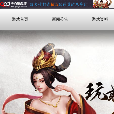
游戏首页
新闻公告
游戏资料