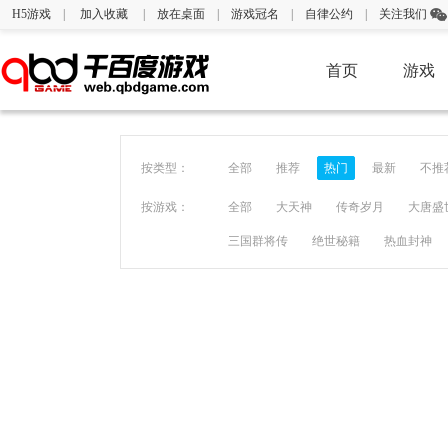
H5游戏
|
加入收藏
|
放在桌面
|
游戏冠名
|
自律公约
|
关注我们
首页
游戏
按类型：
全部
推荐
热门
最新
不推
按游戏：
全部
大天神
传奇岁月
大唐盛
三国群将传
绝世秘籍
热血封神