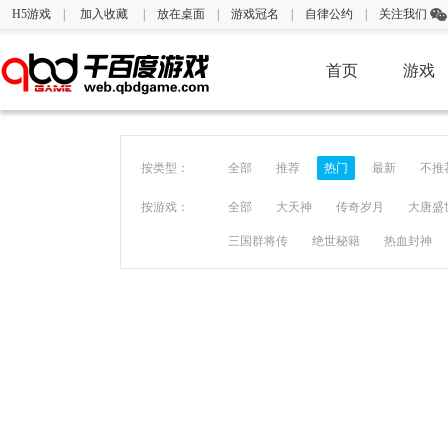
H5游戏
|
加入收藏
|
放在桌面
|
游戏冠名
|
自律公约
|
关注我们
首页
游戏
按类型：
全部
推荐
热门
最新
不推
按游戏：
全部
大天神
传奇岁月
大唐盛
三国群将传
绝世秘籍
热血封神