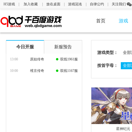
H5游戏
|
加入收藏
|
放在桌面
|
游戏冠名
|
自律公约
|
关注我们
首页
游戏
今日开服
新服预告
游戏类型：
全部
13:00
原始传奇
双线1961服
按首字母：
全部
10:00
维京传奇
双线1167服
星神纪元