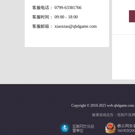
客服电话：
0799-63381766
客服时间： 09:00 - 18:00
客服邮箱：
xiaoxiao@qbdgame.com
Copyright © 2010-2025 web.qb
健康游戏忠告：抵制不良