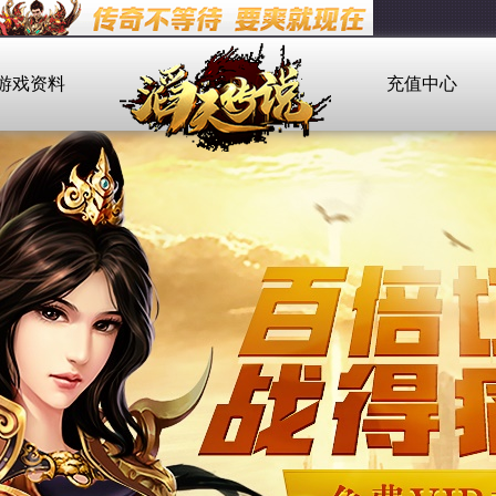
游戏资料
充值中心