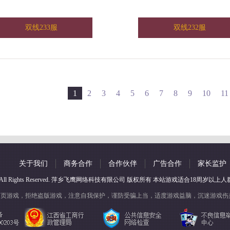
双线233服
双线232服
1
2
3
4
5
6
7
8
9
10
11
关于我们
商务合作
合作伙伴
广告合作
家长监护
dgame.com All Rights Reserved. 萍乡飞鹰网络科技有限公司 版权所有 本站游戏适合18周岁以上人
网页游戏，拒绝盗版游戏，注意自我保护，谨防受骗上当，适度游戏益脑，沉迷游戏伤