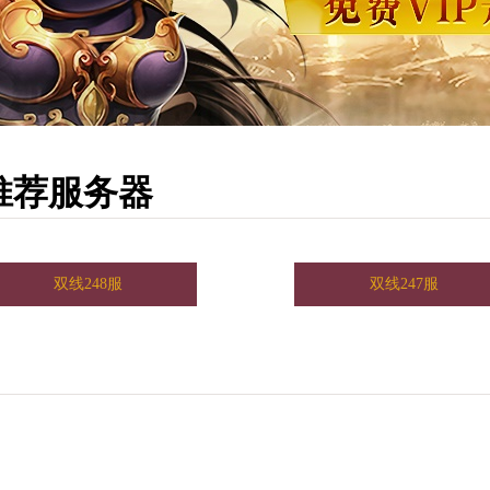
推荐服务器
双线248服
双线247服