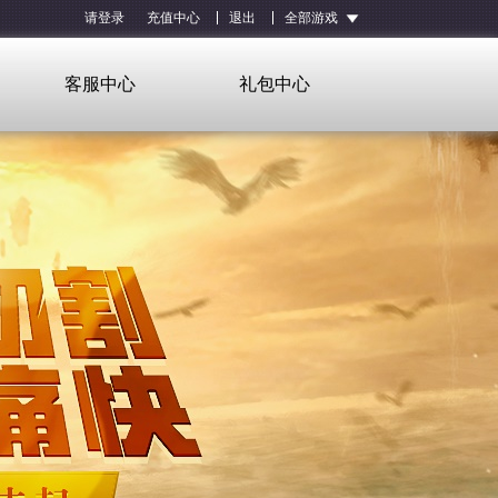
请登录
充值中心
退出
全部游戏
客服中心
礼包中心