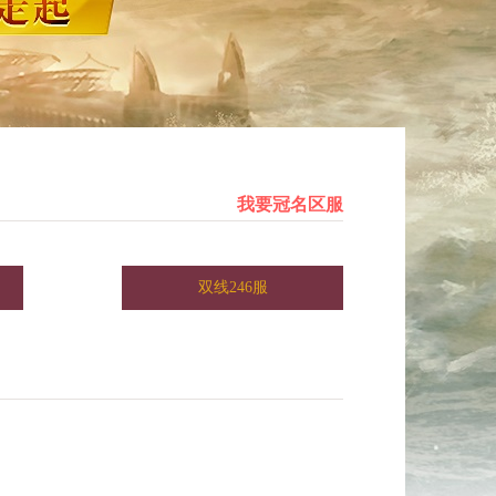
我要冠名区服
双线246服