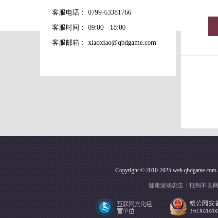
客服电话：
0799-63381766
客服时间： 09:00 - 18:00
客服邮箱：
xiaoxiao@qbdgame.com
Copyright © 2010-2025 web.qb
健康游戏忠告：抵制不良