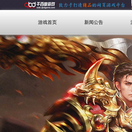
游戏首页
新闻公告