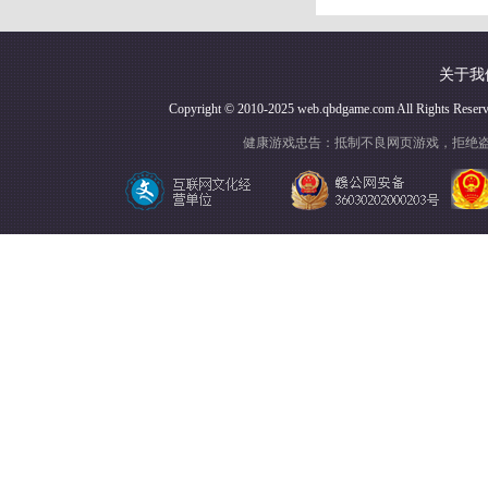
关于我
Copyright © 2010-2025 web.qbdgame.com Al
健康游戏忠告：抵制不良网页游戏，拒绝