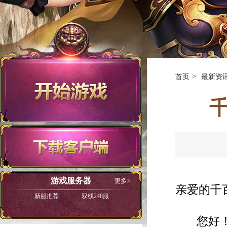
首页
最新资
游戏服务器
更多
亲爱的千
新服推荐
双线248服
您好！千