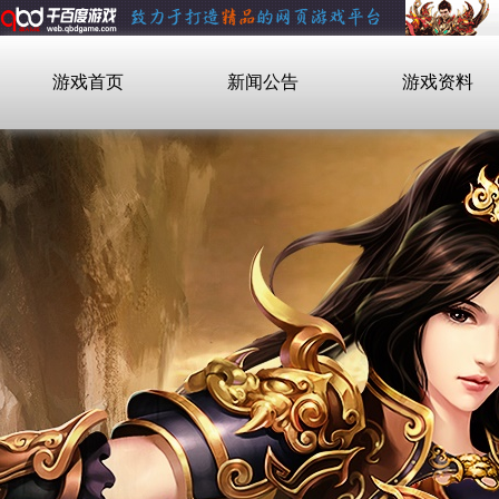
游戏首页
新闻公告
游戏资料