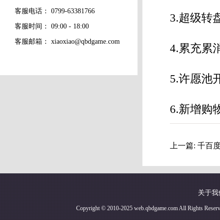
客服电话：
0799-63381766
3.超级转
客服时间： 09:00 - 18:00
客服邮箱：
xiaoxiao@qbdgame.com
4.累充累
5.许愿池
6.新增
上一篇:
千百度
关于我
Copyright © 2010-2025 web.qbdgame.com Al