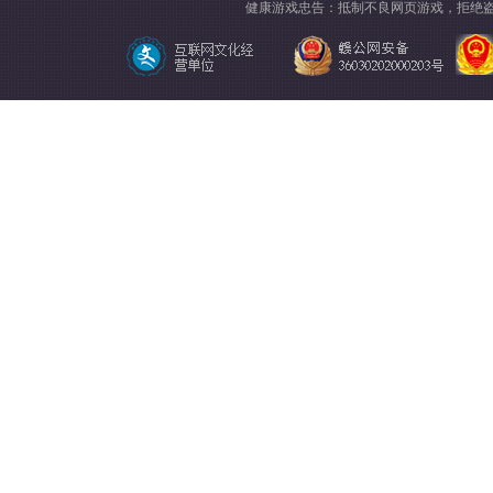
健康游戏忠告：抵制不良网页游戏，拒绝