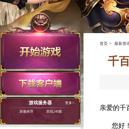
首页
最新资
千百
游戏服务器
更多
亲爱的千
新服推荐
双线248服
您好！感