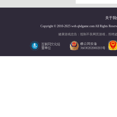
关于我
Copyright © 2010-2025 web.qbdgame.com Al
健康游戏忠告：抵制不良网页游戏，拒绝