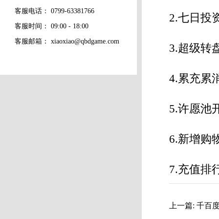
客服电话：
0799-63381766
2.七日投
客服时间： 09:00 - 18:00
客服邮箱：
xiaoxiao@qbdgame.com
3.超级转
4.累充累
5.许愿池
6.新增购
7.充值
上一篇:
千百度《