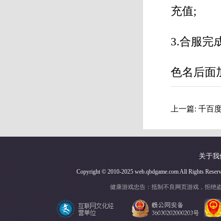
充值;
3.合服
色名后面
上一篇:
千百度
关于我
Copyright © 2010-2025 web.qbdgame.com Al
健康游戏忠告：抵制不良网页游戏，拒绝