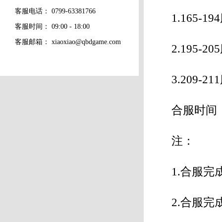
客服电话：
0799-63381766
1.165-19
客服时间： 09:00 - 18:00
客服邮箱：
xiaoxiao@qbdgame.com
2.195-20
3.209-21
合服时间：20
注：
1.合服
2.合服