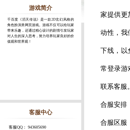
游戏简介
家提供更
千百度《滔天传说》是一款2D玄幻风格的
角色扮演类网页游戏。游戏不仅可以给玩家
带来乐趣，还通过精心设计的剧情引发玩家
动性，我
对人生的深入思考，努力培养玩家良好的价
值观和世界观！
下线，以
常登录游
联系客服
合服安排
客服中心
合服区服
客服QQ： 943605690